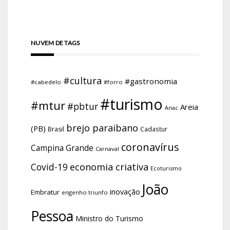
NUVEM DE TAGS
#cultura
#gastronomia
#cabedelo
#forro
#turismo
#mtur
#pbtur
Areia
Anac
brejo paraibano
(PB)
Brasil
Cadastur
coronavírus
Campina Grande
Carnaval
economia criativa
Covid-19
Ecoturismo
João
inovação
Embratur
engenho triunfo
Pessoa
Ministro do Turismo