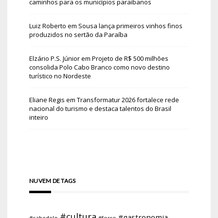
caminhos para os municípios paraibanos
Luiz Roberto
em
Sousa lança primeiros vinhos finos
produzidos no sertão da Paraíba
Elzário P.S. Júnior
em
Projeto de R$ 500 milhões
consolida Polo Cabo Branco como novo destino
turístico no Nordeste
Eliane Regis
em
Transformatur 2026 fortalece rede
nacional do turismo e destaca talentos do Brasil
inteiro
NUVEM DE TAGS
#cultura
#gastronomia
#cabedelo
#forro