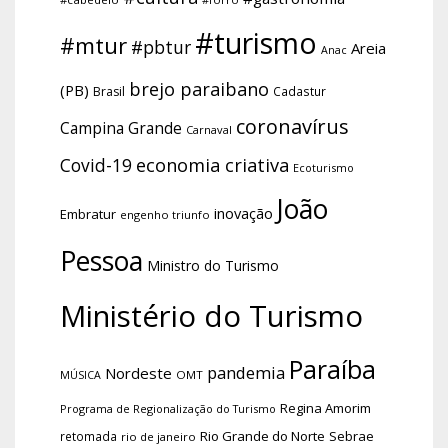
#turismo
#mtur
#pbtur
Areia
Anac
brejo paraibano
(PB)
Brasil
Cadastur
coronavírus
Campina Grande
Carnaval
economia criativa
Covid-19
Ecoturismo
João
inovação
Embratur
engenho triunfo
Pessoa
Ministro do Turismo
Ministério do Turismo
Paraíba
pandemia
Nordeste
OMT
MÚSICA
Regina Amorim
Programa de Regionalização do Turismo
Rio Grande do Norte
Sebrae
retomada
rio de janeiro