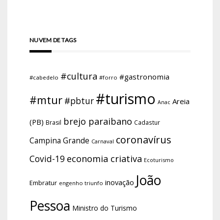
NUVEM DE TAGS
#cultura
#gastronomia
#cabedelo
#forro
#turismo
#mtur
#pbtur
Areia
Anac
brejo paraibano
(PB)
Brasil
Cadastur
coronavírus
Campina Grande
Carnaval
economia criativa
Covid-19
Ecoturismo
João
inovação
Embratur
engenho triunfo
Pessoa
Ministro do Turismo