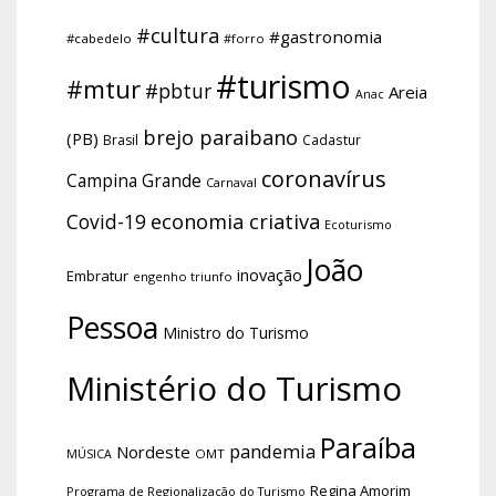
#cultura
#gastronomia
#cabedelo
#forro
#turismo
#mtur
#pbtur
Areia
Anac
brejo paraibano
(PB)
Brasil
Cadastur
coronavírus
Campina Grande
Carnaval
economia criativa
Covid-19
Ecoturismo
João
inovação
Embratur
engenho triunfo
Pessoa
Ministro do Turismo
Ministério do Turismo
Paraíba
pandemia
Nordeste
OMT
MÚSICA
Regina Amorim
Programa de Regionalização do Turismo