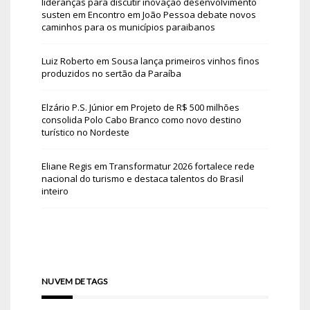
lideranças para discutir inovação desenvolvimento
susten
em
Encontro em João Pessoa debate novos
caminhos para os municípios paraibanos
Luiz Roberto
em
Sousa lança primeiros vinhos finos
produzidos no sertão da Paraíba
Elzário P.S. Júnior
em
Projeto de R$ 500 milhões
consolida Polo Cabo Branco como novo destino
turístico no Nordeste
Eliane Regis
em
Transformatur 2026 fortalece rede
nacional do turismo e destaca talentos do Brasil
inteiro
NUVEM DE TAGS