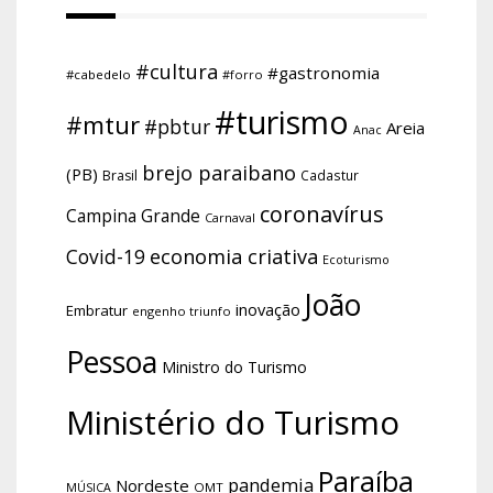
#cultura
#gastronomia
#cabedelo
#forro
#turismo
#mtur
#pbtur
Areia
Anac
brejo paraibano
(PB)
Brasil
Cadastur
coronavírus
Campina Grande
Carnaval
economia criativa
Covid-19
Ecoturismo
João
inovação
Embratur
engenho triunfo
Pessoa
Ministro do Turismo
Ministério do Turismo
Paraíba
pandemia
Nordeste
OMT
MÚSICA