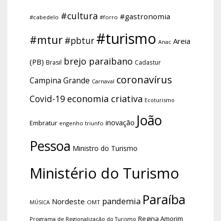
#cultura
#gastronomia
#cabedelo
#forro
#turismo
#mtur
#pbtur
Areia
Anac
brejo paraibano
(PB)
Brasil
Cadastur
coronavírus
Campina Grande
Carnaval
economia criativa
Covid-19
Ecoturismo
João
inovação
Embratur
engenho triunfo
Pessoa
Ministro do Turismo
Ministério do Turismo
Paraíba
pandemia
Nordeste
OMT
MÚSICA
Regina Amorim
Programa de Regionalização do Turismo