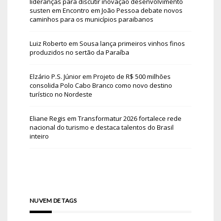
lideranças para discutir inovação desenvolvimento
susten
em
Encontro em João Pessoa debate novos
caminhos para os municípios paraibanos
Luiz Roberto
em
Sousa lança primeiros vinhos finos
produzidos no sertão da Paraíba
Elzário P.S. Júnior
em
Projeto de R$ 500 milhões
consolida Polo Cabo Branco como novo destino
turístico no Nordeste
Eliane Regis
em
Transformatur 2026 fortalece rede
nacional do turismo e destaca talentos do Brasil
inteiro
NUVEM DE TAGS