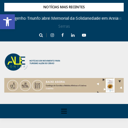
NOTÍCIAS MAIS RECENTES
Barra de Ferramentas Aberta
Dona Inês recebe Geraldo Azevedo no Festival de Inverno das
Engenho Triunfo abre Memorial da Solidariedade em Areia
Serras