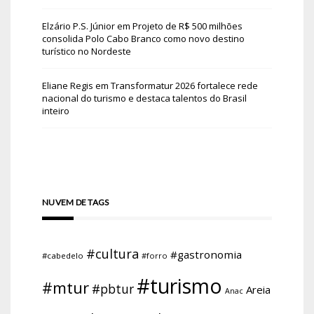
Elzário P.S. Júnior
em
Projeto de R$ 500 milhões
consolida Polo Cabo Branco como novo destino
turístico no Nordeste
Eliane Regis
em
Transformatur 2026 fortalece rede
nacional do turismo e destaca talentos do Brasil
inteiro
NUVEM DE TAGS
#cultura
#gastronomia
#cabedelo
#forro
#turismo
#mtur
#pbtur
Areia
Anac