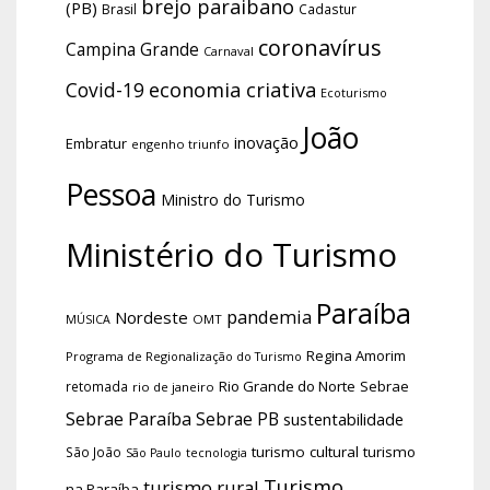
brejo paraibano
(PB)
Brasil
Cadastur
coronavírus
Campina Grande
Carnaval
economia criativa
Covid-19
Ecoturismo
João
inovação
Embratur
engenho triunfo
Pessoa
Ministro do Turismo
Ministério do Turismo
Paraíba
pandemia
Nordeste
OMT
MÚSICA
Regina Amorim
Programa de Regionalização do Turismo
Rio Grande do Norte
Sebrae
retomada
rio de janeiro
Sebrae Paraíba
Sebrae PB
sustentabilidade
turismo cultural
turismo
São João
tecnologia
São Paulo
Turismo
turismo rural
na Paraíba