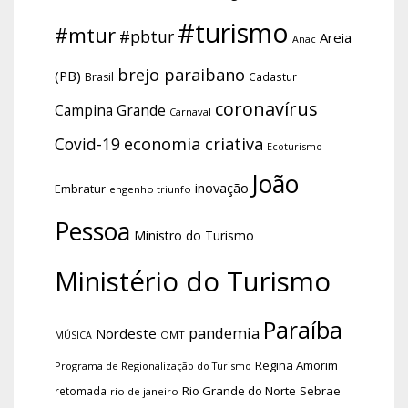
#turismo
#mtur
#pbtur
Areia
Anac
brejo paraibano
(PB)
Brasil
Cadastur
coronavírus
Campina Grande
Carnaval
economia criativa
Covid-19
Ecoturismo
João
inovação
Embratur
engenho triunfo
Pessoa
Ministro do Turismo
Ministério do Turismo
Paraíba
pandemia
Nordeste
OMT
MÚSICA
Regina Amorim
Programa de Regionalização do Turismo
Rio Grande do Norte
Sebrae
retomada
rio de janeiro