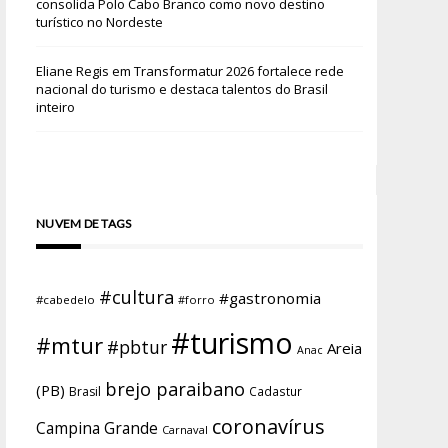
consolida Polo Cabo Branco como novo destino
turístico no Nordeste
Eliane Regis
em
Transformatur 2026 fortalece rede
nacional do turismo e destaca talentos do Brasil
inteiro
NUVEM DE TAGS
#cultura
#gastronomia
#cabedelo
#forro
#turismo
#mtur
#pbtur
Areia
Anac
brejo paraibano
(PB)
Brasil
Cadastur
coronavírus
Campina Grande
Carnaval