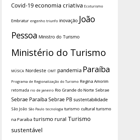
economia criativa
Covid-19
Ecoturismo
João
inovação
Embratur
engenho triunfo
Pessoa
Ministro do Turismo
Ministério do Turismo
Paraíba
pandemia
Nordeste
OMT
MÚSICA
Regina Amorim
Programa de Regionalização do Turismo
Rio Grande do Norte
Sebrae
retomada
rio de janeiro
Sebrae Paraíba
Sebrae PB
sustentabilidade
turismo cultural
turismo
São João
tecnologia
São Paulo
Turismo
turismo rural
na Paraíba
sustentável