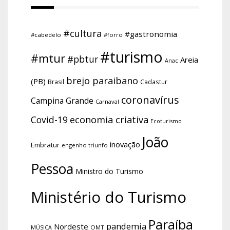
#cultura
#gastronomia
#cabedelo
#forro
#turismo
#mtur
#pbtur
Areia
Anac
brejo paraibano
(PB)
Brasil
Cadastur
coronavírus
Campina Grande
Carnaval
economia criativa
Covid-19
Ecoturismo
João
inovação
Embratur
engenho triunfo
Pessoa
Ministro do Turismo
Ministério do Turismo
Paraíba
pandemia
Nordeste
OMT
MÚSICA