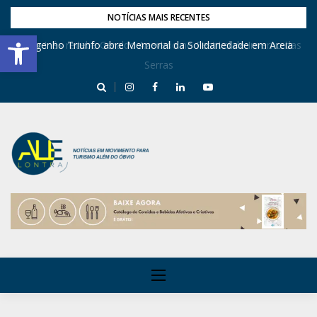
NOTÍCIAS MAIS RECENTES
Barra de Ferramentas Aberta
Dona Inês recebe Geraldo Azevedo no Festival de Inverno das
Engenho Triunfo abre Memorial da Solidariedade em Areia
Serras