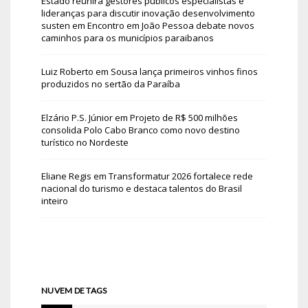
Estado reunirá gestores públicos especialistas e
lideranças para discutir inovação desenvolvimento
susten
em
Encontro em João Pessoa debate novos
caminhos para os municípios paraibanos
Luiz Roberto
em
Sousa lança primeiros vinhos finos
produzidos no sertão da Paraíba
Elzário P.S. Júnior
em
Projeto de R$ 500 milhões
consolida Polo Cabo Branco como novo destino
turístico no Nordeste
Eliane Regis
em
Transformatur 2026 fortalece rede
nacional do turismo e destaca talentos do Brasil
inteiro
NUVEM DE TAGS