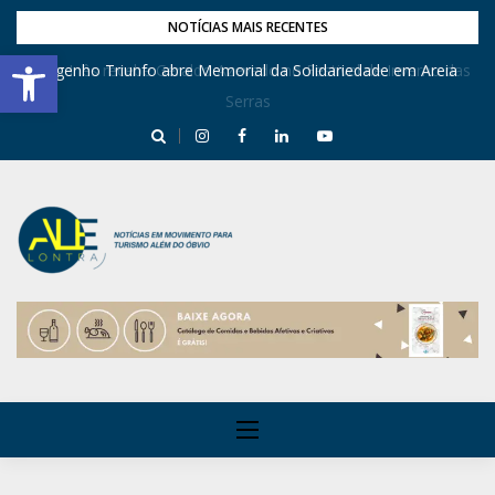
NOTÍCIAS MAIS RECENTES
Barra de Ferramentas Aberta
Dona Inês recebe Geraldo Azevedo no Festival de Inverno das
Engenho Triunfo abre Memorial da Solidariedade em Areia
Serras