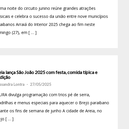
ima noite do circuito junino reúne grandes atrações
icais e celebra o sucesso da união entre nove municípios
aibanos Arraiá do Interior 2025 chega ao fim neste
ingo (27), em [ … ]
ia lança São João 2025 com festa, comida típica e
adição
ssandra Lontra
-
27/05/2025
RA divulga programação com trios pé de serra,
drilhas e menus especiais para aquecer o Brejo paraibano
ante os fins de semana de junho A cidade de Areia, no
jo [ … ]