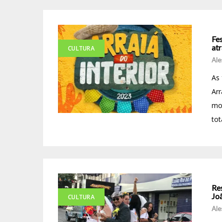
Fes
atr
CULTURA
Ale
As 
Arr
mo
tot
Re
Jo
CULTURA
Ale