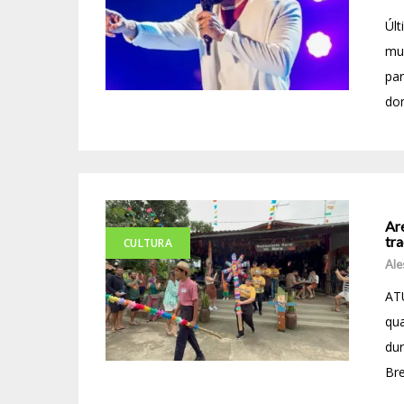
Últ
mus
par
dom
Are
tr
CULTURA
Ale
ATU
qua
dur
Bre