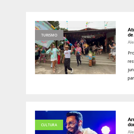
Atu
de
TURISMO
Ale
Pro
res
jun
par
Ar
do
CULTURA
Ale