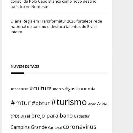
consolida Polo Cabo Branco como novo destino
turístico no Nordeste
Eliane Regis
em
Transformatur 2026 fortalece rede
nacional do turismo e destaca talentos do Brasil
inteiro
NUVEM DE TAGS
#cultura
#gastronomia
#cabedelo
#forro
#turismo
#mtur
#pbtur
Areia
Anac
brejo paraibano
(PB)
Brasil
Cadastur
coronavírus
Campina Grande
Carnaval