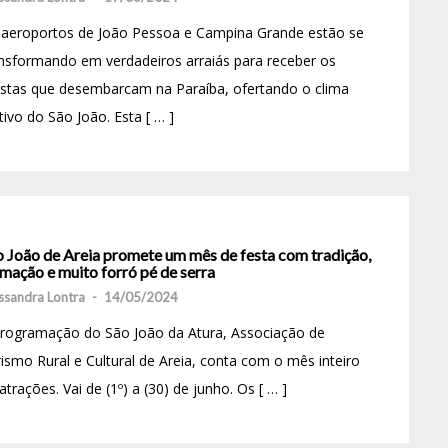
 aeroportos de João Pessoa e Campina Grande estão se
nsformando em verdadeiros arraiás para receber os
istas que desembarcam na Paraíba, ofertando o clima
tivo do São João. Esta [ … ]
o João de Areia promete um mês de festa com tradição,
mação e muito forró pé de serra
ssandra Lontra
-
14/05/2024
programação do São João da Atura, Associação de
ismo Rural e Cultural de Areia, conta com o mês inteiro
atrações. Vai de (1º) a (30) de junho. Os [ … ]