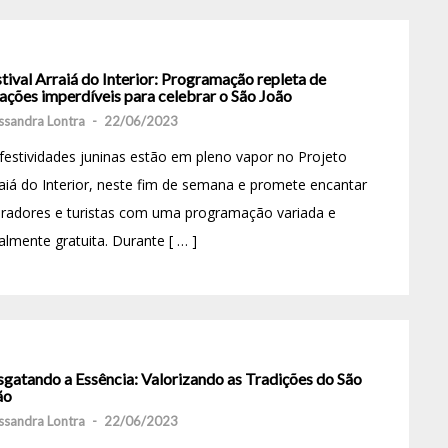
tival Arraiá do Interior: Programação repleta de
ações imperdíveis para celebrar o São João
ssandra Lontra
-
22/06/2023
festividades juninas estão em pleno vapor no Projeto
aiá do Interior, neste fim de semana e promete encantar
radores e turistas com uma programação variada e
almente gratuita. Durante [ … ]
sgatando a Essência: Valorizando as Tradições do São
ão
ssandra Lontra
-
22/06/2023