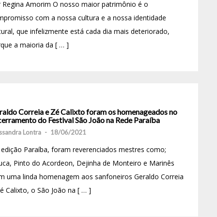
r Regina Amorim O nosso maior patrimônio é o
promisso com a nossa cultura e a nossa identidade
tural, que infelizmente está cada dia mais deteriorado,
que a maioria da [ … ]
raldo Correia e Zé Calixto foram os homenageados no
cerramento do Festival São João na Rede Paraíba
ssandra Lontra
-
18/06/2021
edição Paraíba, foram reverenciados mestres como;
uca, Pinto do Acordeon, Dejinha de Monteiro e Marinês
m uma linda homenagem aos sanfoneiros Geraldo Correia
é Calixto, o São João na [ … ]