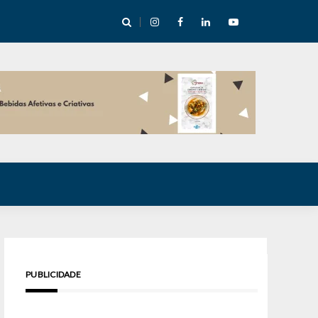
cha abre mentoria de storytelling com 10 vagas
PUBLICIDADE