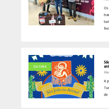
Os
tra
tur
fes
Sã
ani
CULTURA
Ale
A 
Tur
de 