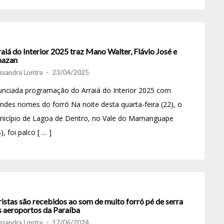
aiá do Interior 2025 traz Mano Walter, Flávio José e
azan
ssandra Lontra
-
23/04/2025
nciada programação do Arraiá do Interior 2025 com
ndes nomes do forró Na noite desta quarta-feira (22), o
nicípio de Lagoa de Dentro, no Vale do Mamanguape
), foi palco [ … ]
istas são recebidos ao som de muito forró pé de serra
s aeroportos da Paraíba
ssandra Lontra
-
17/06/2024