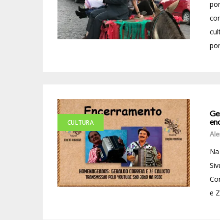
po
com
cul
por
Ge
en
CULTURA
Ale
Na 
Siv
Co
e Z