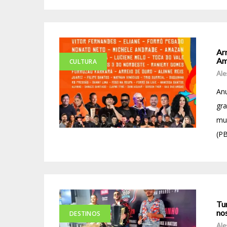
Arr
Am
CULTURA
Ale
Anu
gra
mu
(PB
Tur
no
DESTINOS
Ale