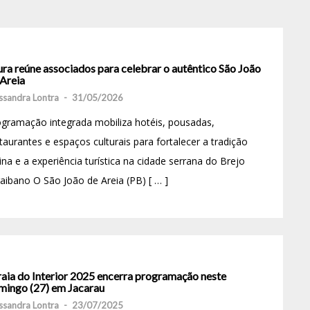
ra reúne associados para celebrar o autêntico São João
 Areia
ssandra Lontra
-
31/05/2026
gramação integrada mobiliza hotéis, pousadas,
taurantes e espaços culturais para fortalecer a tradição
ina e a experiência turística na cidade serrana do Brejo
aibano O São João de Areia (PB) [ … ]
raia do Interior 2025 encerra programação neste
mingo (27) em Jacarau
ssandra Lontra
-
23/07/2025