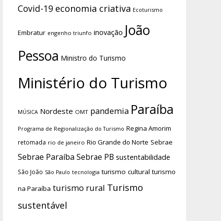
economia criativa
Covid-19
Ecoturismo
João
inovação
Embratur
engenho triunfo
Pessoa
Ministro do Turismo
Ministério do Turismo
Paraíba
pandemia
Nordeste
OMT
MÚSICA
Regina Amorim
Programa de Regionalização do Turismo
Rio Grande do Norte
Sebrae
retomada
rio de janeiro
Sebrae Paraíba
Sebrae PB
sustentabilidade
turismo cultural
turismo
São João
tecnologia
São Paulo
Turismo
turismo rural
na Paraíba
sustentável