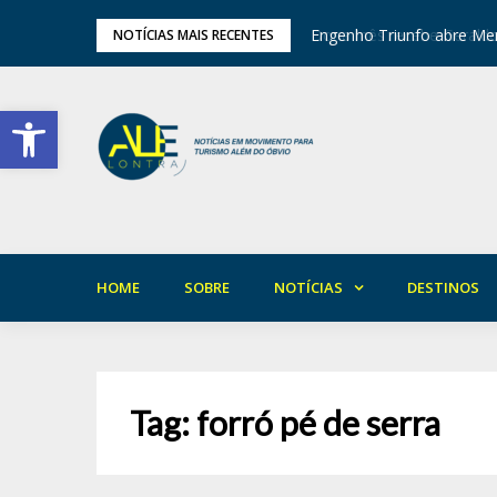
tival de Inverno das Serras
Engenho Triunfo abre Mem
NOTÍCIAS MAIS RECENTES
Barra de Ferramentas Aberta
HOME
SOBRE
NOTÍCIAS
DESTINOS
Tag:
forró pé de serra