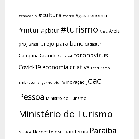
#cultura
#gastronomia
#cabedelo
#forro
#turismo
#mtur
#pbtur
Areia
Anac
brejo paraibano
(PB)
Brasil
Cadastur
coronavírus
Campina Grande
Carnaval
economia criativa
Covid-19
Ecoturismo
João
inovação
Embratur
engenho triunfo
Pessoa
Ministro do Turismo
Ministério do Turismo
Paraíba
pandemia
Nordeste
OMT
MÚSICA