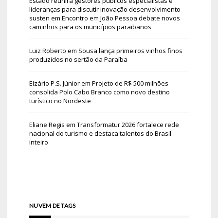
Estado reunirá gestores públicos especialistas e
lideranças para discutir inovação desenvolvimento
susten
em
Encontro em João Pessoa debate novos
caminhos para os municípios paraibanos
Luiz Roberto
em
Sousa lança primeiros vinhos finos
produzidos no sertão da Paraíba
Elzário P.S. Júnior
em
Projeto de R$ 500 milhões
consolida Polo Cabo Branco como novo destino
turístico no Nordeste
Eliane Regis
em
Transformatur 2026 fortalece rede
nacional do turismo e destaca talentos do Brasil
inteiro
NUVEM DE TAGS