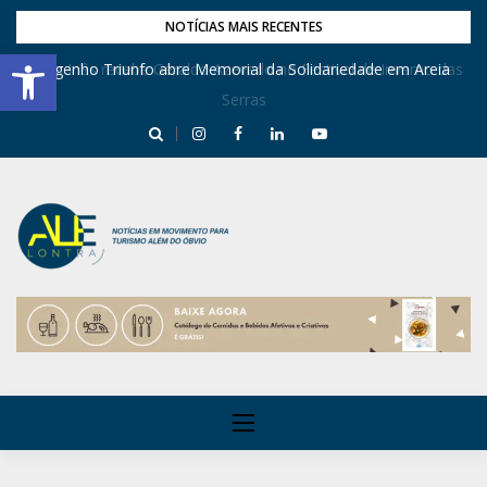
NOTÍCIAS MAIS RECENTES
Barra de Ferramentas Aberta
Dona Inês recebe Geraldo Azevedo no Festival de Inverno das
Engenho Triunfo abre Memorial da Solidariedade em Areia
Serras