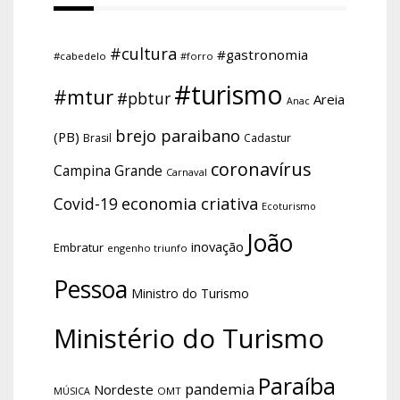
#cultura
#gastronomia
#cabedelo
#forro
#turismo
#mtur
#pbtur
Areia
Anac
brejo paraibano
(PB)
Brasil
Cadastur
coronavírus
Campina Grande
Carnaval
economia criativa
Covid-19
Ecoturismo
João
inovação
Embratur
engenho triunfo
Pessoa
Ministro do Turismo
Ministério do Turismo
Paraíba
pandemia
Nordeste
OMT
MÚSICA