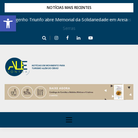
NOTÍCIAS MAIS RECENTES
Barra de Ferramentas Aberta
Dona Inês recebe Geraldo Azevedo no Festival de Inverno das
Engenho Triunfo abre Memorial da Solidariedade em Areia
Serras