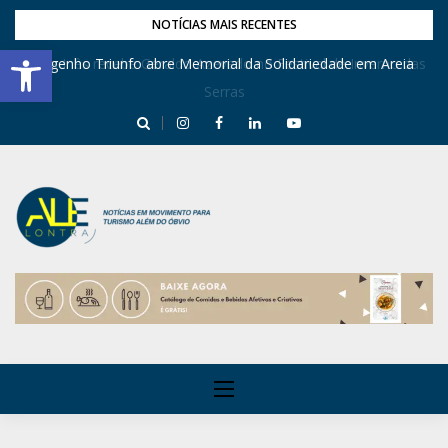
NOTÍCIAS MAIS RECENTES
Barra de Ferramentas Aberta
Dona Inês recebe Geraldo Azevedo no Festival de Inverno das
Engenho Triunfo abre Memorial da Solidariedade em Areia
Serras