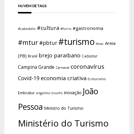
NUVEM DE TAGS
#cultura
#gastronomia
#cabedelo
#forro
#turismo
#mtur
#pbtur
Areia
Anac
brejo paraibano
(PB)
Brasil
Cadastur
coronavírus
Campina Grande
Carnaval
economia criativa
Covid-19
Ecoturismo
João
inovação
Embratur
engenho triunfo
Pessoa
Ministro do Turismo
Ministério do Turismo