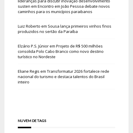
lideranças para discutir inovação desenvolvimento
susten
em
Encontro em João Pessoa debate novos
caminhos para os municípios paraibanos
Luiz Roberto
em
Sousa lança primeiros vinhos finos
produzidos no sertão da Paraíba
Elzário P.S. Júnior
em
Projeto de R$ 500 milhões
consolida Polo Cabo Branco como novo destino
turístico no Nordeste
Eliane Regis
em
Transformatur 2026 fortalece rede
nacional do turismo e destaca talentos do Brasil
inteiro
NUVEM DE TAGS