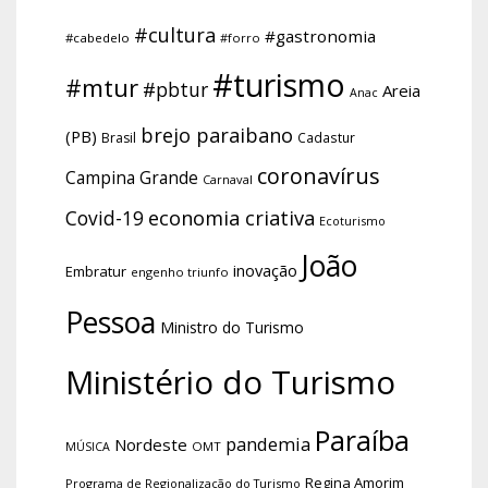
#cultura
#gastronomia
#cabedelo
#forro
#turismo
#mtur
#pbtur
Areia
Anac
brejo paraibano
(PB)
Brasil
Cadastur
coronavírus
Campina Grande
Carnaval
economia criativa
Covid-19
Ecoturismo
João
inovação
Embratur
engenho triunfo
Pessoa
Ministro do Turismo
Ministério do Turismo
Paraíba
pandemia
Nordeste
OMT
MÚSICA
Regina Amorim
Programa de Regionalização do Turismo