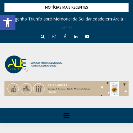
NOTÍCIAS MAIS RECENTES
Barra de Ferramentas Aberta
Dona Inês recebe Geraldo Azevedo no Festival de Inverno das
Engenho Triunfo abre Memorial da Solidariedade em Areia
Serras