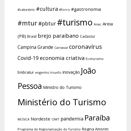
#cultura
#gastronomia
#cabedelo
#forro
#turismo
#mtur
#pbtur
Areia
Anac
brejo paraibano
(PB)
Brasil
Cadastur
coronavírus
Campina Grande
Carnaval
economia criativa
Covid-19
Ecoturismo
João
inovação
Embratur
engenho triunfo
Pessoa
Ministro do Turismo
Ministério do Turismo
Paraíba
pandemia
Nordeste
OMT
MÚSICA
Regina Amorim
Programa de Regionalização do Turismo