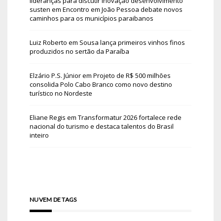
lideranças para discutir inovação desenvolvimento
susten
em
Encontro em João Pessoa debate novos
caminhos para os municípios paraibanos
Luiz Roberto
em
Sousa lança primeiros vinhos finos
produzidos no sertão da Paraíba
Elzário P.S. Júnior
em
Projeto de R$ 500 milhões
consolida Polo Cabo Branco como novo destino
turístico no Nordeste
Eliane Regis
em
Transformatur 2026 fortalece rede
nacional do turismo e destaca talentos do Brasil
inteiro
NUVEM DE TAGS