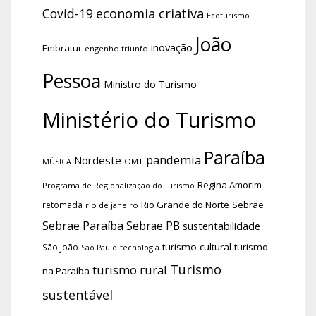
economia criativa
Covid-19
Ecoturismo
João
inovação
Embratur
engenho triunfo
Pessoa
Ministro do Turismo
Ministério do Turismo
Paraíba
pandemia
Nordeste
OMT
MÚSICA
Regina Amorim
Programa de Regionalização do Turismo
Rio Grande do Norte
Sebrae
retomada
rio de janeiro
Sebrae Paraíba
Sebrae PB
sustentabilidade
turismo cultural
turismo
São João
tecnologia
São Paulo
Turismo
turismo rural
na Paraíba
sustentável