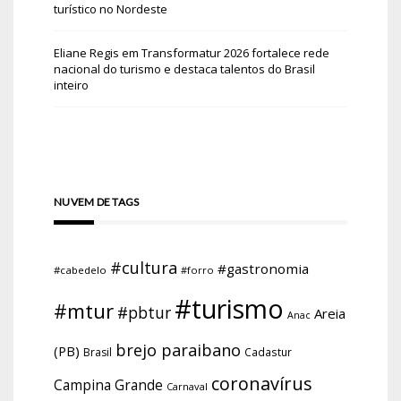
turístico no Nordeste
Eliane Regis
em
Transformatur 2026 fortalece rede
nacional do turismo e destaca talentos do Brasil
inteiro
NUVEM DE TAGS
#cultura
#gastronomia
#cabedelo
#forro
#turismo
#mtur
#pbtur
Areia
Anac
brejo paraibano
(PB)
Brasil
Cadastur
coronavírus
Campina Grande
Carnaval