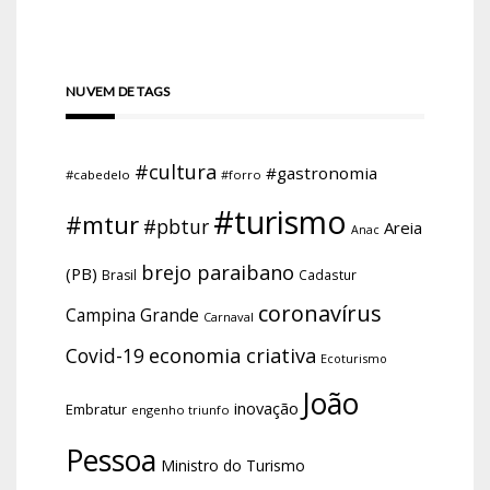
NUVEM DE TAGS
#cultura
#gastronomia
#cabedelo
#forro
#turismo
#mtur
#pbtur
Areia
Anac
brejo paraibano
(PB)
Brasil
Cadastur
coronavírus
Campina Grande
Carnaval
economia criativa
Covid-19
Ecoturismo
João
inovação
Embratur
engenho triunfo
Pessoa
Ministro do Turismo