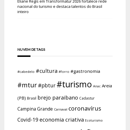
Eliane Regis
em
Transformatur 2026 fortalece rede
nacional do turismo e destaca talentos do Brasil
inteiro
NUVEM DE TAGS
#cultura
#gastronomia
#cabedelo
#forro
#turismo
#mtur
#pbtur
Areia
Anac
brejo paraibano
(PB)
Brasil
Cadastur
coronavírus
Campina Grande
Carnaval
economia criativa
Covid-19
Ecoturismo