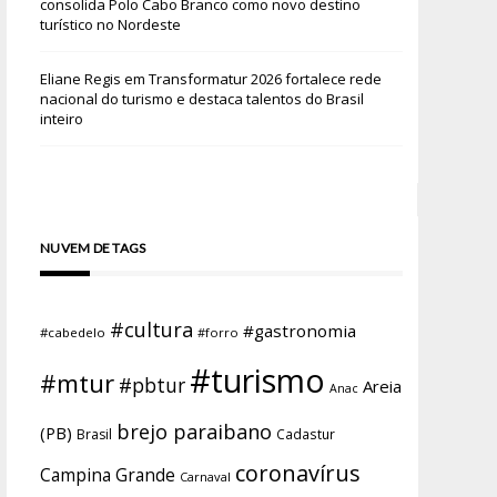
consolida Polo Cabo Branco como novo destino
turístico no Nordeste
Eliane Regis
em
Transformatur 2026 fortalece rede
nacional do turismo e destaca talentos do Brasil
inteiro
NUVEM DE TAGS
#cultura
#gastronomia
#cabedelo
#forro
#turismo
#mtur
#pbtur
Areia
Anac
brejo paraibano
(PB)
Brasil
Cadastur
coronavírus
Campina Grande
Carnaval