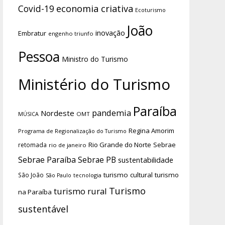
economia criativa
Covid-19
Ecoturismo
João
inovação
Embratur
engenho triunfo
Pessoa
Ministro do Turismo
Ministério do Turismo
Paraíba
pandemia
Nordeste
OMT
MÚSICA
Regina Amorim
Programa de Regionalização do Turismo
Rio Grande do Norte
Sebrae
retomada
rio de janeiro
Sebrae Paraíba
Sebrae PB
sustentabilidade
turismo cultural
turismo
São João
tecnologia
São Paulo
Turismo
turismo rural
na Paraíba
sustentável