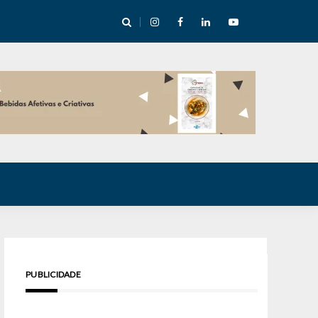
cha abre mentoria de storytelling com 10 vagas
PUBLICIDADE