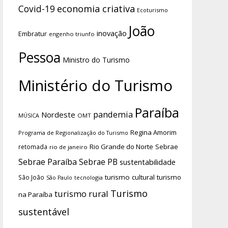
economia criativa
Covid-19
Ecoturismo
João
inovação
Embratur
engenho triunfo
Pessoa
Ministro do Turismo
Ministério do Turismo
Paraíba
pandemia
Nordeste
OMT
MÚSICA
Regina Amorim
Programa de Regionalização do Turismo
Rio Grande do Norte
Sebrae
retomada
rio de janeiro
Sebrae Paraíba
Sebrae PB
sustentabilidade
turismo cultural
turismo
São João
tecnologia
São Paulo
Turismo
turismo rural
na Paraíba
sustentável