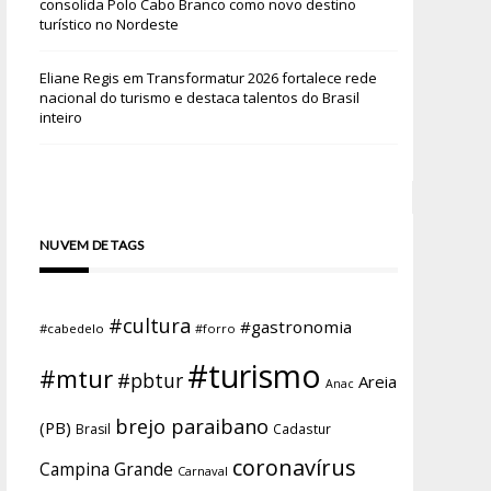
consolida Polo Cabo Branco como novo destino
turístico no Nordeste
Eliane Regis
em
Transformatur 2026 fortalece rede
nacional do turismo e destaca talentos do Brasil
inteiro
NUVEM DE TAGS
#cultura
#gastronomia
#cabedelo
#forro
#turismo
#mtur
#pbtur
Areia
Anac
brejo paraibano
(PB)
Brasil
Cadastur
coronavírus
Campina Grande
Carnaval