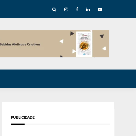
cha abre mentoria de storytelling com 10 vagas
PUBLICIDADE