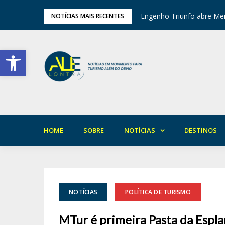
tival de Inverno das Serras
Engenho Triunfo abre Mem
NOTÍCIAS MAIS RECENTES
Barra de Ferramentas Aberta
HOME
SOBRE
NOTÍCIAS
DESTINOS
NOTÍCIAS
POLÍTICA DE TURISMO
MTur é primeira Pasta da Espl