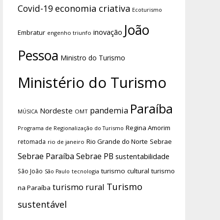
economia criativa
Covid-19
Ecoturismo
João
inovação
Embratur
engenho triunfo
Pessoa
Ministro do Turismo
Ministério do Turismo
Paraíba
pandemia
Nordeste
OMT
MÚSICA
Regina Amorim
Programa de Regionalização do Turismo
Rio Grande do Norte
Sebrae
retomada
rio de janeiro
Sebrae Paraíba
Sebrae PB
sustentabilidade
turismo cultural
turismo
São João
tecnologia
São Paulo
Turismo
turismo rural
na Paraíba
sustentável