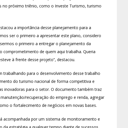
as no próximo triênio, como o Investe Turismo, turismo
estacou a importância desse planejamento para a
os ser o primeiro a apresentar este plano, considero
 sermos o primeiro a entregar o planejamento da
 e o comprometimento de quem aqui trabalha. Queria
steve à frente desse projeto”, destacou.
m trabalhando para o desenvolvimento desse trabalho
imento do turismo nacional de forma competitiva e
icas inovadoras para o setor. O documento também traz
a manutenção/recuperação do emprego e renda, agregar
em como o fortalecimento de negócios em novas bases.
erá acompanhada por um sistema de monitoramento e
ão da estratégia a qualquer tempo diante de sucessos,