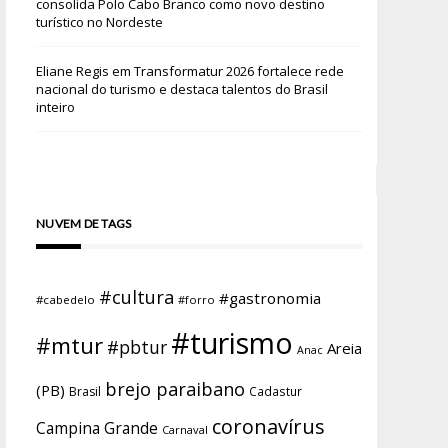
consolida Polo Cabo Branco como novo destino
turístico no Nordeste
Eliane Regis
em
Transformatur 2026 fortalece rede
nacional do turismo e destaca talentos do Brasil
inteiro
NUVEM DE TAGS
#cultura
#gastronomia
#cabedelo
#forro
#turismo
#mtur
#pbtur
Areia
Anac
brejo paraibano
(PB)
Brasil
Cadastur
coronavírus
Campina Grande
Carnaval