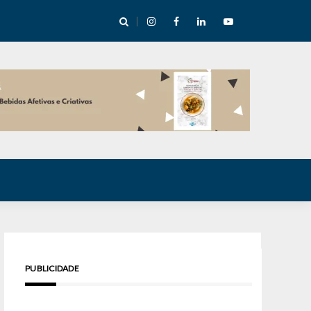
cha abre mentoria de storytelling com 10 vagas
PUBLICIDADE