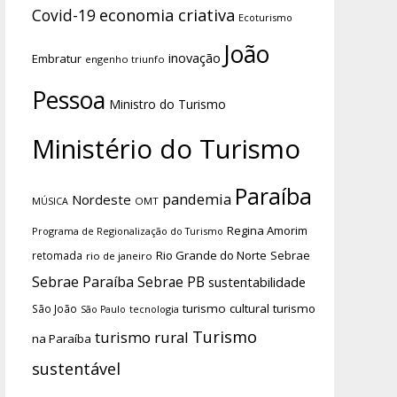
economia criativa
Covid-19
Ecoturismo
João
inovação
Embratur
engenho triunfo
Pessoa
Ministro do Turismo
Ministério do Turismo
Paraíba
pandemia
Nordeste
OMT
MÚSICA
Regina Amorim
Programa de Regionalização do Turismo
Rio Grande do Norte
Sebrae
retomada
rio de janeiro
Sebrae Paraíba
Sebrae PB
sustentabilidade
turismo cultural
turismo
São João
tecnologia
São Paulo
Turismo
turismo rural
na Paraíba
sustentável