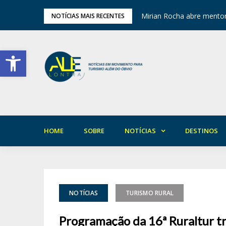
ariedade em Areia
Mirian Rocha abre mentor
NOTÍCIAS MAIS RECENTES
Barra de Ferramentas Aberta
HOME
SOBRE
NOTÍCIAS
DESTINOS
NOTÍCIAS
TURISMO RURAL
Programação da 16ª Ruraltur tr