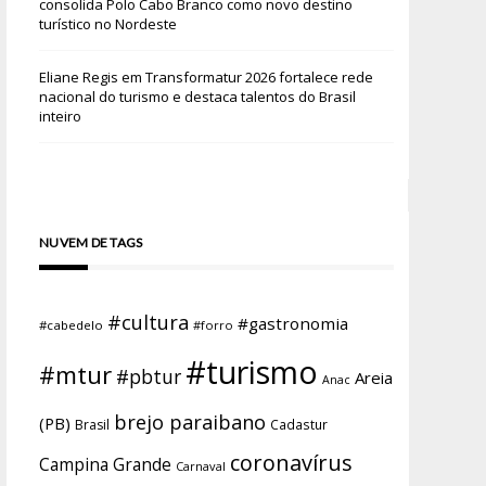
consolida Polo Cabo Branco como novo destino
turístico no Nordeste
Eliane Regis
em
Transformatur 2026 fortalece rede
nacional do turismo e destaca talentos do Brasil
inteiro
NUVEM DE TAGS
#cultura
#gastronomia
#cabedelo
#forro
#turismo
#mtur
#pbtur
Areia
Anac
brejo paraibano
(PB)
Brasil
Cadastur
coronavírus
Campina Grande
Carnaval