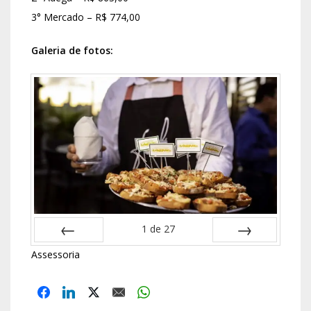
3° Mercado – R$ 774,00
Galeria de fotos:
1
de
27
ANTERIOR
PRÓXIMO
Assessoria