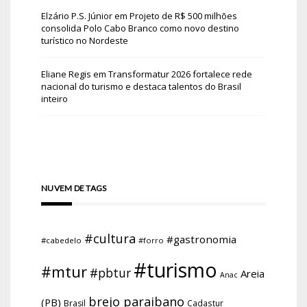
Elzário P.S. Júnior
em
Projeto de R$ 500 milhões
consolida Polo Cabo Branco como novo destino
turístico no Nordeste
Eliane Regis
em
Transformatur 2026 fortalece rede
nacional do turismo e destaca talentos do Brasil
inteiro
NUVEM DE TAGS
#cultura
#gastronomia
#cabedelo
#forro
#turismo
#mtur
#pbtur
Areia
Anac
brejo paraibano
(PB)
Brasil
Cadastur