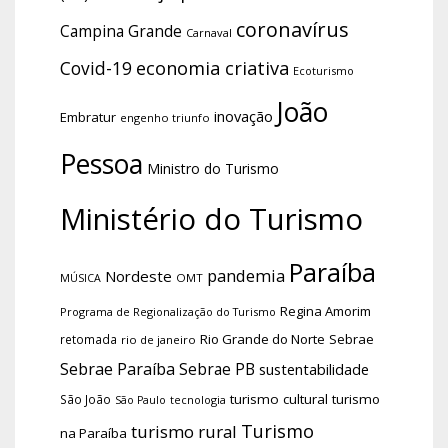
coronavírus
Campina Grande
Carnaval
economia criativa
Covid-19
Ecoturismo
João
inovação
Embratur
engenho triunfo
Pessoa
Ministro do Turismo
Ministério do Turismo
Paraíba
pandemia
Nordeste
OMT
MÚSICA
Regina Amorim
Programa de Regionalização do Turismo
Rio Grande do Norte
Sebrae
retomada
rio de janeiro
Sebrae Paraíba
Sebrae PB
sustentabilidade
turismo cultural
turismo
São João
tecnologia
São Paulo
Turismo
turismo rural
na Paraíba