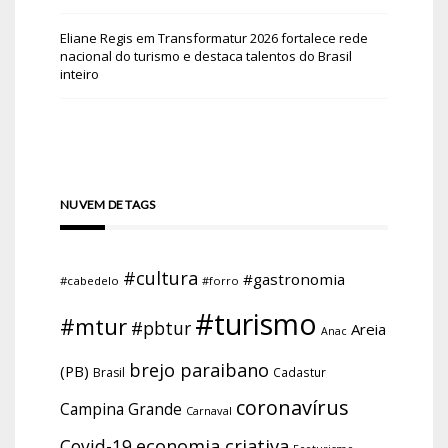
Eliane Regis
em
Transformatur 2026 fortalece rede
nacional do turismo e destaca talentos do Brasil
inteiro
NUVEM DE TAGS
#cultura
#gastronomia
#cabedelo
#forro
#turismo
#mtur
#pbtur
Areia
Anac
brejo paraibano
(PB)
Brasil
Cadastur
coronavírus
Campina Grande
Carnaval
economia criativa
Covid-19