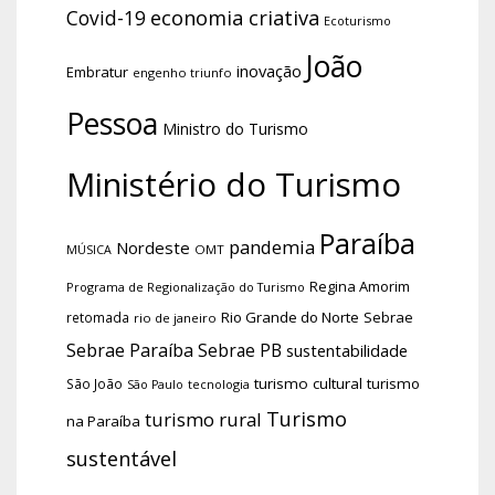
economia criativa
Covid-19
Ecoturismo
João
inovação
Embratur
engenho triunfo
Pessoa
Ministro do Turismo
Ministério do Turismo
Paraíba
pandemia
Nordeste
OMT
MÚSICA
Regina Amorim
Programa de Regionalização do Turismo
Rio Grande do Norte
Sebrae
retomada
rio de janeiro
Sebrae Paraíba
Sebrae PB
sustentabilidade
turismo cultural
turismo
São João
tecnologia
São Paulo
Turismo
turismo rural
na Paraíba
sustentável