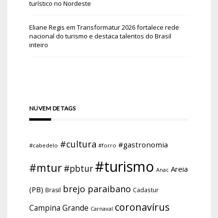
turístico no Nordeste
Eliane Regis
em
Transformatur 2026 fortalece rede
nacional do turismo e destaca talentos do Brasil
inteiro
NUVEM DE TAGS
#cultura
#gastronomia
#cabedelo
#forro
#turismo
#mtur
#pbtur
Areia
Anac
brejo paraibano
(PB)
Brasil
Cadastur
coronavírus
Campina Grande
Carnaval