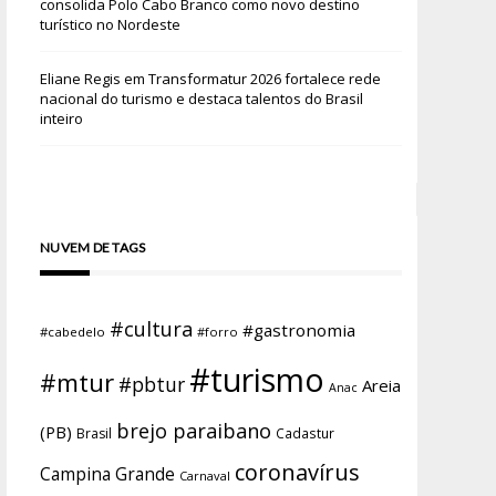
consolida Polo Cabo Branco como novo destino
turístico no Nordeste
Eliane Regis
em
Transformatur 2026 fortalece rede
nacional do turismo e destaca talentos do Brasil
inteiro
NUVEM DE TAGS
#cultura
#gastronomia
#cabedelo
#forro
#turismo
#mtur
#pbtur
Areia
Anac
brejo paraibano
(PB)
Brasil
Cadastur
coronavírus
Campina Grande
Carnaval