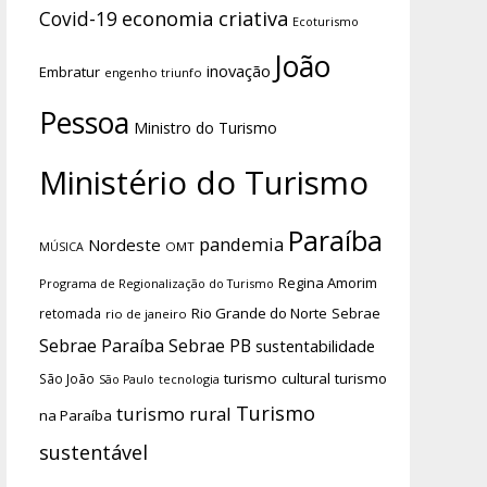
economia criativa
Covid-19
Ecoturismo
João
inovação
Embratur
engenho triunfo
Pessoa
Ministro do Turismo
Ministério do Turismo
Paraíba
pandemia
Nordeste
OMT
MÚSICA
Regina Amorim
Programa de Regionalização do Turismo
Rio Grande do Norte
Sebrae
retomada
rio de janeiro
Sebrae Paraíba
Sebrae PB
sustentabilidade
turismo cultural
turismo
São João
tecnologia
São Paulo
Turismo
turismo rural
na Paraíba
sustentável