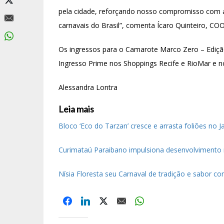
pela cidade, reforçando nosso compromisso com a
carnavais do Brasil”, comenta Ícaro Quinteiro, CO
Os ingressos para o Camarote Marco Zero – Edição
Ingresso Prime nos Shoppings Recife e RioMar e no 
Alessandra Lontra *Com infor
Leia mais
Bloco ‘Eco do Tarzan’ cresce e arrasta foliões no 
Curimataú Paraibano impulsiona desenvolvimento 
Nísia Floresta seu Carnaval de tradição e sabor c