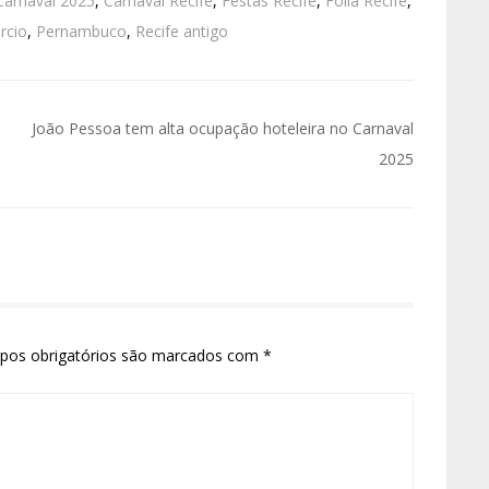
Carnaval 2025
,
Carnaval Recife
,
Festas Recife
,
Folia Recife
,
rcio
,
Pernambuco
,
Recife antigo
João Pessoa tem alta ocupação hoteleira no Carnaval
2025
pos obrigatórios são marcados com
*