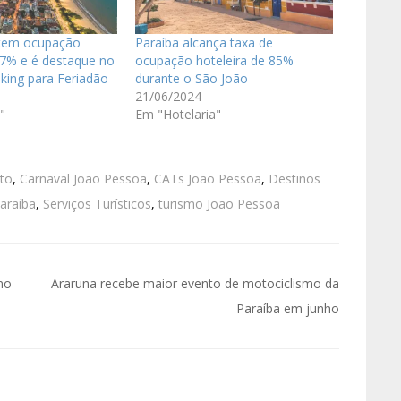
tem ocupação
Paraíba alcança taxa de
97% e é destaque no
ocupação hoteleira de 85%
king para Feriadão
durante o São João
21/06/2024
"
Em "Hotelaria"
nto
,
Carnaval João Pessoa
,
CATs João Pessoa
,
Destinos
araíba
,
Serviços Turísticos
,
turismo João Pessoa
no
Araruna recebe maior evento de motociclismo da
Paraíba em junho