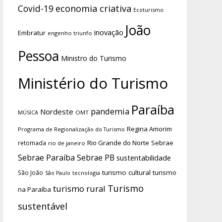
economia criativa
Covid-19
Ecoturismo
João
inovação
Embratur
engenho triunfo
Pessoa
Ministro do Turismo
Ministério do Turismo
Paraíba
pandemia
Nordeste
OMT
MÚSICA
Regina Amorim
Programa de Regionalização do Turismo
Rio Grande do Norte
Sebrae
retomada
rio de janeiro
Sebrae Paraíba
Sebrae PB
sustentabilidade
turismo cultural
turismo
São João
tecnologia
São Paulo
Turismo
turismo rural
na Paraíba
sustentável