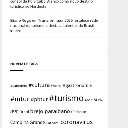
consolida Polo Cabo Branco como novo destino
turístico no Nordeste
Eliane Regis
em
Transformatur 2026 fortalece rede
nacional do turismo e destaca talentos do Brasil
inteiro
NUVEM DE TAGS
#cultura
#gastronomia
#cabedelo
#forro
#turismo
#mtur
#pbtur
Areia
Anac
brejo paraibano
(PB)
Brasil
Cadastur
coronavírus
Campina Grande
Carnaval