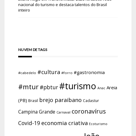
nacional do turismo e destaca talentos do Brasil
inteiro
NUVEM DE TAGS
#cultura
#gastronomia
#cabedelo
#forro
#turismo
#mtur
#pbtur
Areia
Anac
brejo paraibano
(PB)
Brasil
Cadastur
coronavírus
Campina Grande
Carnaval
economia criativa
Covid-19
Ecoturismo