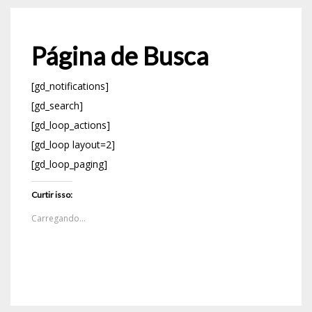
Página de Busca
[gd_notifications]
[gd_search]
[gd_loop_actions]
[gd_loop layout=2]
[gd_loop_paging]
Curtir isso:
Carregando...