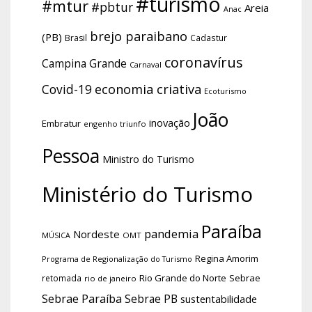
#turismo
#mtur
#pbtur
Areia
Anac
brejo paraibano
(PB)
Brasil
Cadastur
coronavírus
Campina Grande
Carnaval
economia criativa
Covid-19
Ecoturismo
João
inovação
Embratur
engenho triunfo
Pessoa
Ministro do Turismo
Ministério do Turismo
Paraíba
pandemia
Nordeste
OMT
MÚSICA
Regina Amorim
Programa de Regionalização do Turismo
Rio Grande do Norte
Sebrae
retomada
rio de janeiro
Sebrae Paraíba
Sebrae PB
sustentabilidade