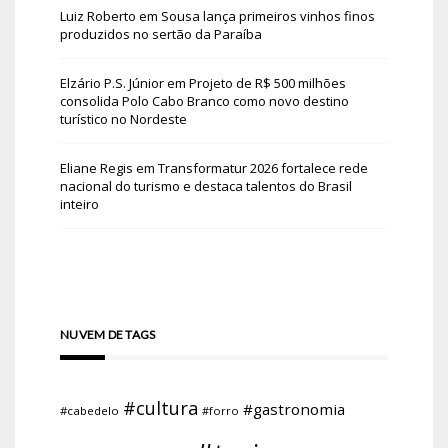
Luiz Roberto
em
Sousa lança primeiros vinhos finos
produzidos no sertão da Paraíba
Elzário P.S. Júnior
em
Projeto de R$ 500 milhões
consolida Polo Cabo Branco como novo destino
turístico no Nordeste
Eliane Regis
em
Transformatur 2026 fortalece rede
nacional do turismo e destaca talentos do Brasil
inteiro
NUVEM DE TAGS
#cultura
#gastronomia
#cabedelo
#forro