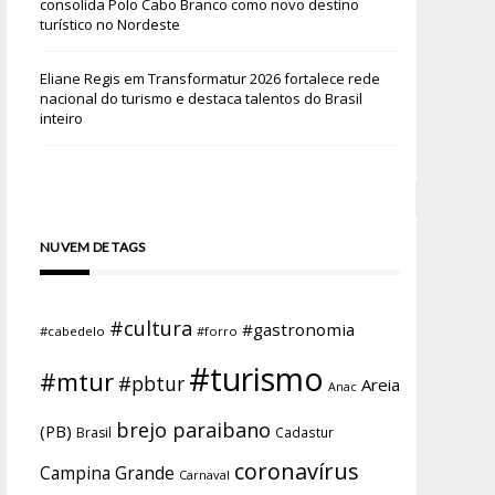
consolida Polo Cabo Branco como novo destino
turístico no Nordeste
Eliane Regis
em
Transformatur 2026 fortalece rede
nacional do turismo e destaca talentos do Brasil
inteiro
NUVEM DE TAGS
#cultura
#gastronomia
#cabedelo
#forro
#turismo
#mtur
#pbtur
Areia
Anac
brejo paraibano
(PB)
Brasil
Cadastur
coronavírus
Campina Grande
Carnaval