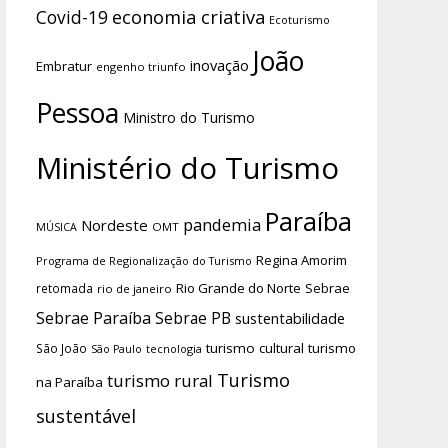
economia criativa
Covid-19
Ecoturismo
João
inovação
Embratur
engenho triunfo
Pessoa
Ministro do Turismo
Ministério do Turismo
Paraíba
pandemia
Nordeste
OMT
MÚSICA
Regina Amorim
Programa de Regionalização do Turismo
Rio Grande do Norte
Sebrae
retomada
rio de janeiro
Sebrae Paraíba
Sebrae PB
sustentabilidade
turismo cultural
turismo
São João
tecnologia
São Paulo
Turismo
turismo rural
na Paraíba
sustentável