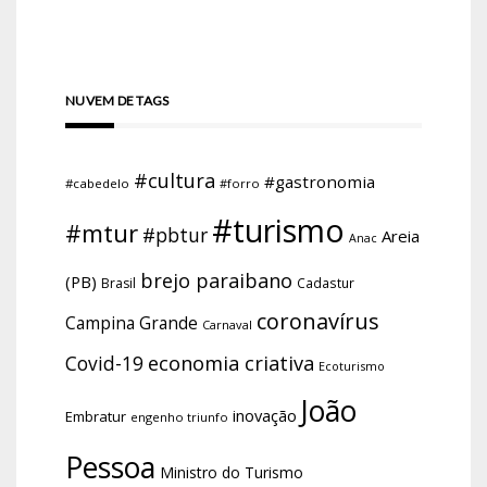
NUVEM DE TAGS
#cultura
#gastronomia
#cabedelo
#forro
#turismo
#mtur
#pbtur
Areia
Anac
brejo paraibano
(PB)
Brasil
Cadastur
coronavírus
Campina Grande
Carnaval
economia criativa
Covid-19
Ecoturismo
João
inovação
Embratur
engenho triunfo
Pessoa
Ministro do Turismo