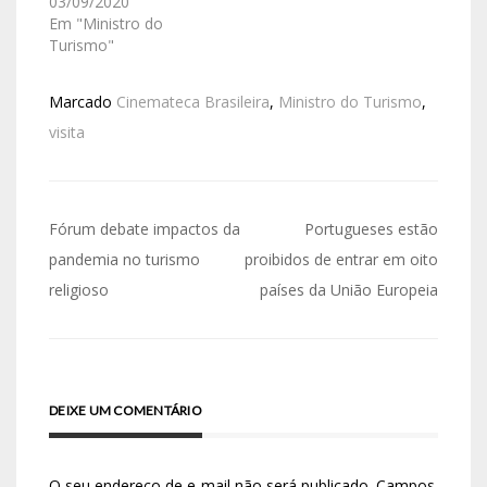
03/09/2020
Em "Ministro do
Turismo"
Marcado
Cinemateca Brasileira
,
Ministro do Turismo
,
visita
Fórum debate impactos da
Portugueses estão
pandemia no turismo
proibidos de entrar em oito
religioso
países da União Europeia
DEIXE UM COMENTÁRIO
O seu endereço de e-mail não será publicado.
Campos