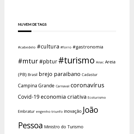
NUVEM DE TAGS
#cultura
#gastronomia
#cabedelo
#forro
#turismo
#mtur
#pbtur
Areia
Anac
brejo paraibano
(PB)
Brasil
Cadastur
coronavírus
Campina Grande
Carnaval
economia criativa
Covid-19
Ecoturismo
João
inovação
Embratur
engenho triunfo
Pessoa
Ministro do Turismo