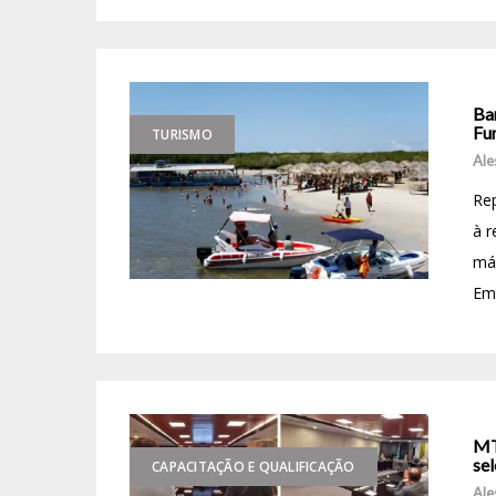
Ba
Fu
TURISMO
Ale
Rep
à r
máq
Emp
MT
sel
CAPACITAÇÃO E QUALIFICAÇÃO
Ale