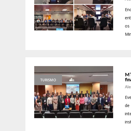
En
ent
os 
Min
MT
fin
TURISMO
Ale
Eve
de
in
ins