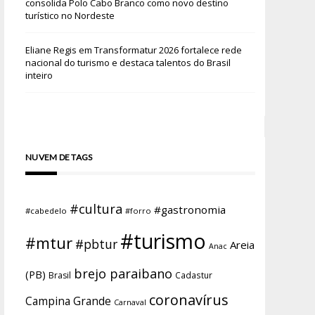
consolida Polo Cabo Branco como novo destino
turístico no Nordeste
Eliane Regis
em
Transformatur 2026 fortalece rede
nacional do turismo e destaca talentos do Brasil
inteiro
NUVEM DE TAGS
#cultura
#gastronomia
#cabedelo
#forro
#turismo
#mtur
#pbtur
Areia
Anac
brejo paraibano
(PB)
Brasil
Cadastur
coronavírus
Campina Grande
Carnaval