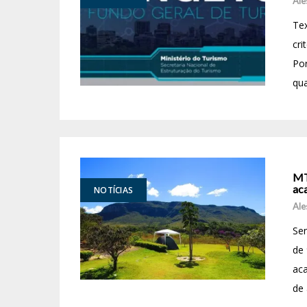
Ale
Tex
cri
Por
qua
MT
ac
NOTÍCIAS
Ale
Sen
de
aca
de 