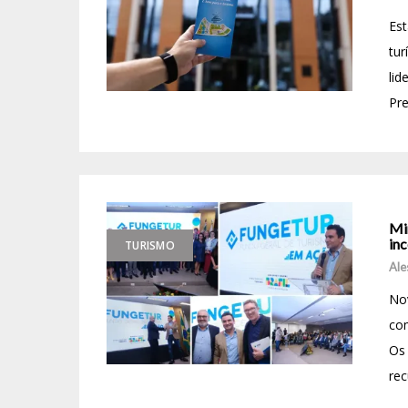
Est
tur
lid
Pre
Min
inc
TURISMO
Ale
Nov
com
Os 
rec