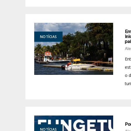
Em
ini
NOTÍCIAS
paí
Ale
Ent
est
o 
tur
Po
NOTÍCIAS