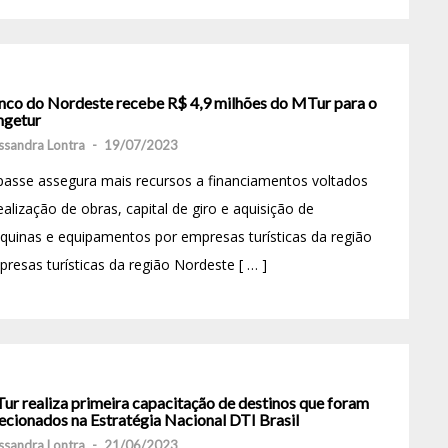
nco do Nordeste recebe R$ 4,9 milhões do MTur para o
ngetur
ssandra Lontra
-
19/07/2023
asse assegura mais recursos a financiamentos voltados
ealização de obras, capital de giro e aquisição de
uinas e equipamentos por empresas turísticas da região
resas turísticas da região Nordeste [ … ]
ur realiza primeira capacitação de destinos que foram
ecionados na Estratégia Nacional DTI Brasil
ssandra Lontra
-
21/06/2023