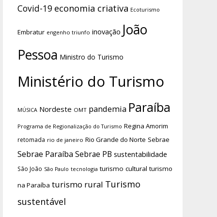
economia criativa
Covid-19
Ecoturismo
João
inovação
Embratur
engenho triunfo
Pessoa
Ministro do Turismo
Ministério do Turismo
Paraíba
pandemia
Nordeste
OMT
MÚSICA
Regina Amorim
Programa de Regionalização do Turismo
Rio Grande do Norte
Sebrae
retomada
rio de janeiro
Sebrae Paraíba
Sebrae PB
sustentabilidade
turismo cultural
turismo
São João
tecnologia
São Paulo
Turismo
turismo rural
na Paraíba
sustentável