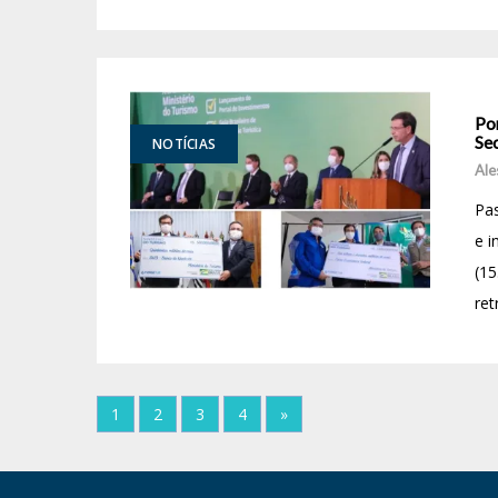
Po
Se
NOTÍCIAS
Ale
Pas
e i
(15
ret
1
2
3
4
»