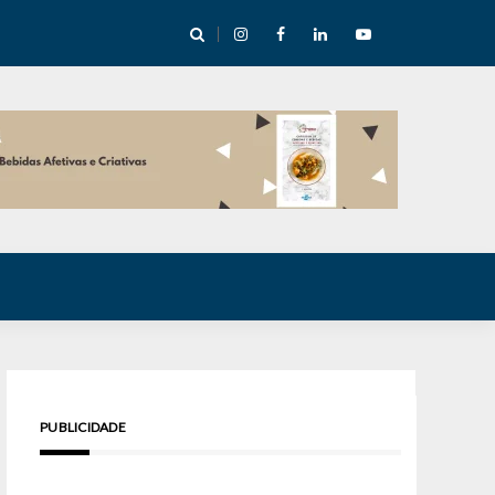
cha abre mentoria de storytelling com 10 vagas
PUBLICIDADE