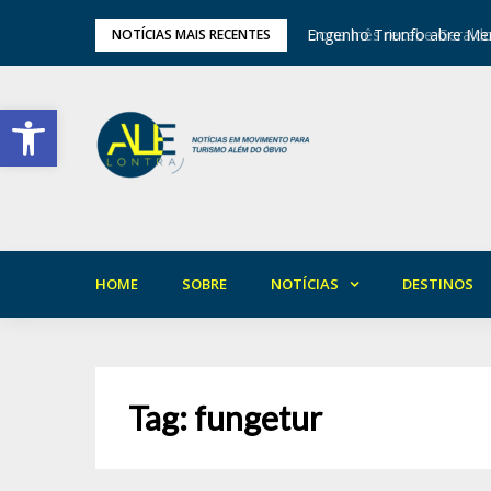
tival de Inverno das Serras
Engenho Triunfo abre Mem
NOTÍCIAS MAIS RECENTES
Barra de Ferramentas Aberta
HOME
SOBRE
NOTÍCIAS
DESTINOS
Tag:
fungetur