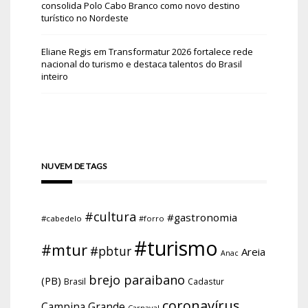
consolida Polo Cabo Branco como novo destino
turístico no Nordeste
Eliane Regis
em
Transformatur 2026 fortalece rede
nacional do turismo e destaca talentos do Brasil
inteiro
NUVEM DE TAGS
#cultura
#gastronomia
#cabedelo
#forro
#turismo
#mtur
#pbtur
Areia
Anac
brejo paraibano
(PB)
Brasil
Cadastur
coronavírus
Campina Grande
Carnaval