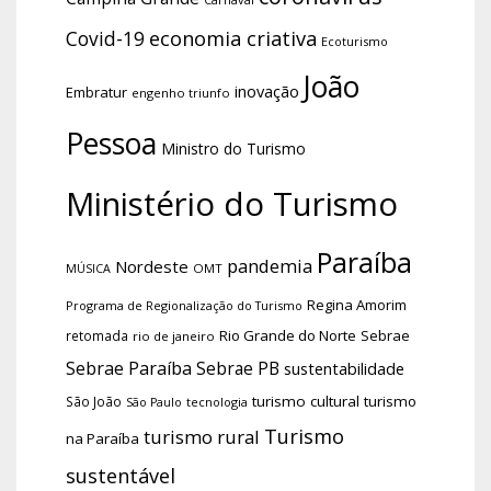
economia criativa
Covid-19
Ecoturismo
João
inovação
Embratur
engenho triunfo
Pessoa
Ministro do Turismo
Ministério do Turismo
Paraíba
pandemia
Nordeste
OMT
MÚSICA
Regina Amorim
Programa de Regionalização do Turismo
Rio Grande do Norte
Sebrae
retomada
rio de janeiro
Sebrae Paraíba
Sebrae PB
sustentabilidade
turismo cultural
turismo
São João
tecnologia
São Paulo
Turismo
turismo rural
na Paraíba
sustentável