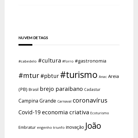
NUVEM DE TAGS
#cultura
#gastronomia
#cabedelo
#forro
#turismo
#mtur
#pbtur
Areia
Anac
brejo paraibano
(PB)
Brasil
Cadastur
coronavírus
Campina Grande
Carnaval
economia criativa
Covid-19
Ecoturismo
João
inovação
Embratur
engenho triunfo