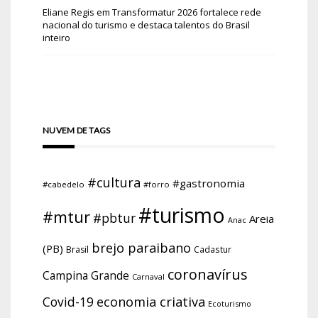
Eliane Regis
em
Transformatur 2026 fortalece rede
nacional do turismo e destaca talentos do Brasil
inteiro
NUVEM DE TAGS
#cultura
#gastronomia
#cabedelo
#forro
#turismo
#mtur
#pbtur
Areia
Anac
brejo paraibano
(PB)
Brasil
Cadastur
coronavírus
Campina Grande
Carnaval
economia criativa
Covid-19
Ecoturismo