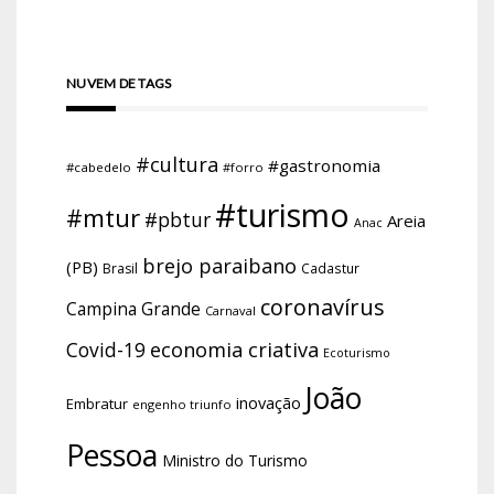
NUVEM DE TAGS
#cultura
#gastronomia
#cabedelo
#forro
#turismo
#mtur
#pbtur
Areia
Anac
brejo paraibano
(PB)
Brasil
Cadastur
coronavírus
Campina Grande
Carnaval
economia criativa
Covid-19
Ecoturismo
João
inovação
Embratur
engenho triunfo
Pessoa
Ministro do Turismo