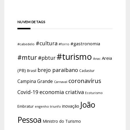
NUVEM DE TAGS
#cultura
#gastronomia
#cabedelo
#forro
#turismo
#mtur
#pbtur
Areia
Anac
brejo paraibano
(PB)
Brasil
Cadastur
coronavírus
Campina Grande
Carnaval
economia criativa
Covid-19
Ecoturismo
João
inovação
Embratur
engenho triunfo
Pessoa
Ministro do Turismo