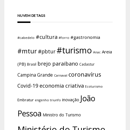
NUVEM DE TAGS
#cultura
#gastronomia
#cabedelo
#forro
#turismo
#mtur
#pbtur
Areia
Anac
brejo paraibano
(PB)
Brasil
Cadastur
coronavírus
Campina Grande
Carnaval
economia criativa
Covid-19
Ecoturismo
João
inovação
Embratur
engenho triunfo
Pessoa
Ministro do Turismo
Ministério do Turismo