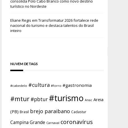
consolida Polo Cabo Branco como novo destino
turístico no Nordeste
Eliane Regis
em
Transformatur 2026 fortalece rede
nacional do turismo e destaca talentos do Brasil
inteiro
NUVEM DE TAGS
#cultura
#gastronomia
#cabedelo
#forro
#turismo
#mtur
#pbtur
Areia
Anac
brejo paraibano
(PB)
Brasil
Cadastur
coronavírus
Campina Grande
Carnaval