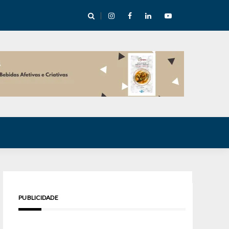
cha abre mentoria de storytelling com 10 vagas
PUBLICIDADE