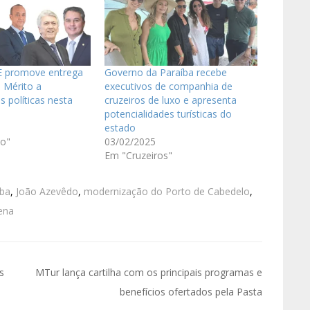
E promove entrega
Governo da Paraíba recebe
 Mérito a
executivos de companhia de
s políticas nesta
cruzeiros de luxo e apresenta
potencialidades turísticas do
estado
o"
03/02/2025
Em "Cruzeiros"
íba
,
João Azevêdo
,
modernização do Porto de Cabedelo
,
ena
s
MTur lança cartilha com os principais programas e
benefícios ofertados pela Pasta