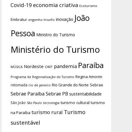
economia criativa
Covid-19
Ecoturismo
João
inovação
Embratur
engenho triunfo
Pessoa
Ministro do Turismo
Ministério do Turismo
Paraíba
pandemia
Nordeste
OMT
MÚSICA
Regina Amorim
Programa de Regionalização do Turismo
Rio Grande do Norte
Sebrae
retomada
rio de janeiro
Sebrae Paraíba
Sebrae PB
sustentabilidade
turismo cultural
turismo
São João
tecnologia
São Paulo
Turismo
turismo rural
na Paraíba
sustentável