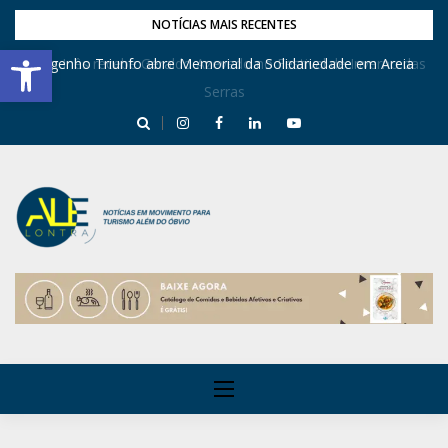
NOTÍCIAS MAIS RECENTES
Barra de Ferramentas Aberta
Dona Inês recebe Geraldo Azevedo no Festival de Inverno das
Engenho Triunfo abre Memorial da Solidariedade em Areia
Serras