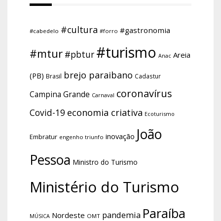
#cultura
#gastronomia
#cabedelo
#forro
#turismo
#mtur
#pbtur
Areia
Anac
brejo paraibano
(PB)
Brasil
Cadastur
coronavírus
Campina Grande
Carnaval
economia criativa
Covid-19
Ecoturismo
João
inovação
Embratur
engenho triunfo
Pessoa
Ministro do Turismo
Ministério do Turismo
Paraíba
pandemia
Nordeste
OMT
MÚSICA