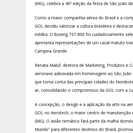
(MG), celebra a 40ª edição da festa de São João d
Como a maior companhia aérea do Brasil e a comp
GOL decidiu valorizar a cultura brasileira e desta
inédita. O Boeing 737-800 foi cuidadosamente sel
apresenta representações de um casal matuto tradi
Campina Grande.
Renata Maluf, diretora de Marketing, Produtos e 
aeronave adesivada em homenagem ao São João d
que toma conta das principais cidades do Nordest
ar, consolidando o compromisso da GOL com a cultu
A concepção, o design e a aplicação da arte na ae
GOL no Aerotech, o maior centro de manutenção d
(MG). O avião temático fará parte da malha domés
Mundo” para diferentes destinos do Brasil, pro