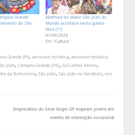
Campina Grande
Abertura do Maior São João do
elamento do São
Mundo acontece nesta quinta-
feira (1º)
01/06/2023
Em "Cultura"
pina Grande (PB
,
aeronave temática
,
aeronave temática
ão João
,
Campina Grande (PB)
,
Gol Linhas Aéreas
,
nha da Borborema
,
São João
,
São João no Nordeste
,
voo
Empresários do Setai Grupo GP inspiram jovens em
evento de orientação vocacional