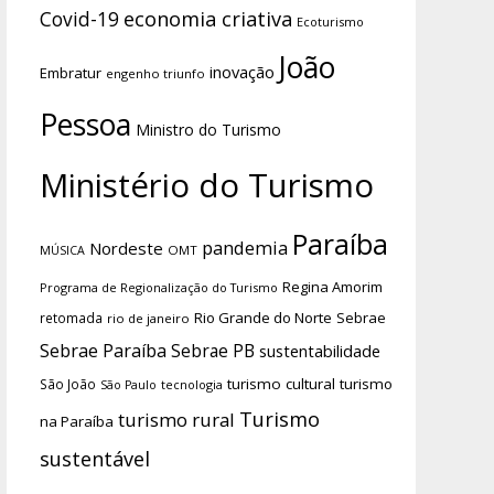
economia criativa
Covid-19
Ecoturismo
João
inovação
Embratur
engenho triunfo
Pessoa
Ministro do Turismo
Ministério do Turismo
Paraíba
pandemia
Nordeste
OMT
MÚSICA
Regina Amorim
Programa de Regionalização do Turismo
Rio Grande do Norte
Sebrae
retomada
rio de janeiro
Sebrae Paraíba
Sebrae PB
sustentabilidade
turismo cultural
turismo
São João
tecnologia
São Paulo
Turismo
turismo rural
na Paraíba
sustentável