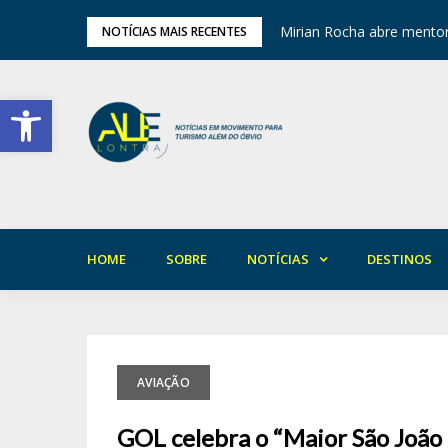
ariedade em Areia
Mirian Rocha abre mentor
NOTÍCIAS MAIS RECENTES
Barra de Ferramentas Aberta
HOME
SOBRE
NOTÍCIAS
DESTINOS
AVIAÇÃO
GOL celebra o “Maior São Joã