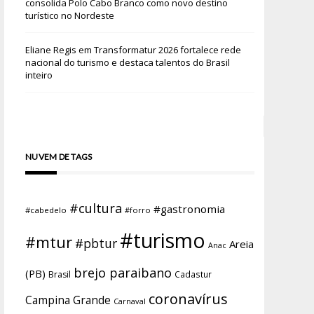
consolida Polo Cabo Branco como novo destino
turístico no Nordeste
Eliane Regis
em
Transformatur 2026 fortalece rede
nacional do turismo e destaca talentos do Brasil
inteiro
NUVEM DE TAGS
#cultura
#gastronomia
#cabedelo
#forro
#turismo
#mtur
#pbtur
Areia
Anac
brejo paraibano
(PB)
Brasil
Cadastur
coronavírus
Campina Grande
Carnaval