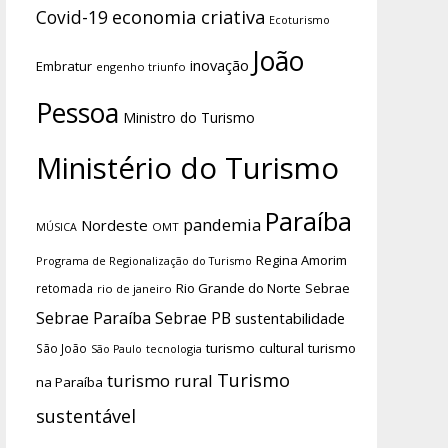
economia criativa
Covid-19
Ecoturismo
João
inovação
Embratur
engenho triunfo
Pessoa
Ministro do Turismo
Ministério do Turismo
Paraíba
pandemia
Nordeste
OMT
MÚSICA
Regina Amorim
Programa de Regionalização do Turismo
Rio Grande do Norte
Sebrae
retomada
rio de janeiro
Sebrae Paraíba
Sebrae PB
sustentabilidade
turismo cultural
turismo
São João
tecnologia
São Paulo
Turismo
turismo rural
na Paraíba
sustentável