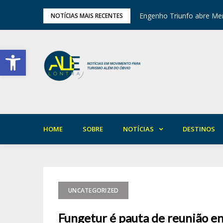
tival de Inverno das Serras
Engenho Triunfo abre Mem
NOTÍCIAS MAIS RECENTES
Barra de Ferramentas Aberta
HOME
SOBRE
NOTÍCIAS
DESTINOS
UNCATEGORIZED
Fungetur é pauta de reunião e