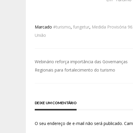
(CGRC) da Pasta. Durante o
encontro, além da aprovação do
plano de ação…
Marcado
#turismo
,
fungetur
,
Medida Provisória 96
União
Webinário reforça importância das Governanças
Regionais para fortalecimento do turismo
DEIXE UM COMENTÁRIO
O seu endereço de e-mail não será publicado.
Cam