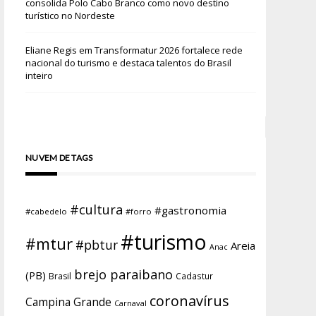
consolida Polo Cabo Branco como novo destino
turístico no Nordeste
Eliane Regis
em
Transformatur 2026 fortalece rede
nacional do turismo e destaca talentos do Brasil
inteiro
NUVEM DE TAGS
#cultura
#gastronomia
#cabedelo
#forro
#turismo
#mtur
#pbtur
Areia
Anac
brejo paraibano
(PB)
Brasil
Cadastur
coronavírus
Campina Grande
Carnaval