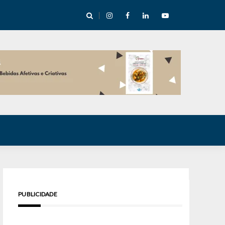
cha abre mentoria de storytelling com 10 vagas
PUBLICIDADE