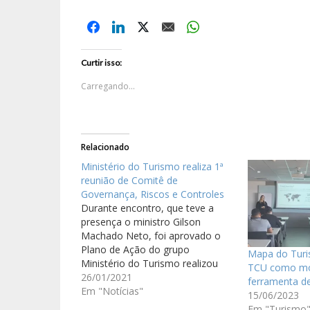
Curtir isso:
Carregando...
Relacionado
Ministério do Turismo realiza 1ª
reunião de Comitê de
Governança, Riscos e Controles
Durante encontro, que teve a
presença o ministro Gilson
Machado Neto, foi aprovado o
Plano de Ação do grupo
Mapa do Turi
Ministério do Turismo realizou
TCU como mo
nesta terça-feira (26.01) a 1ª
26/01/2021
ferramenta d
reunião ordinária do Comitê de
Em "Notícias"
15/06/2023
Governança, Riscos e Controles
Em "Turismo