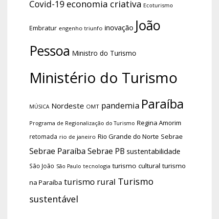
economia criativa
Covid-19
Ecoturismo
João
inovação
Embratur
engenho triunfo
Pessoa
Ministro do Turismo
Ministério do Turismo
Paraíba
pandemia
Nordeste
OMT
MÚSICA
Regina Amorim
Programa de Regionalização do Turismo
Rio Grande do Norte
Sebrae
retomada
rio de janeiro
Sebrae Paraíba
Sebrae PB
sustentabilidade
turismo cultural
turismo
São João
tecnologia
São Paulo
Turismo
turismo rural
na Paraíba
sustentável