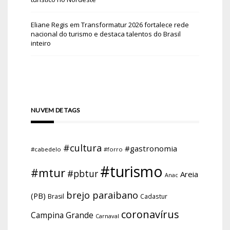
Eliane Regis
em
Transformatur 2026 fortalece rede
nacional do turismo e destaca talentos do Brasil
inteiro
NUVEM DE TAGS
#cultura
#gastronomia
#cabedelo
#forro
#turismo
#mtur
#pbtur
Areia
Anac
brejo paraibano
(PB)
Brasil
Cadastur
coronavírus
Campina Grande
Carnaval