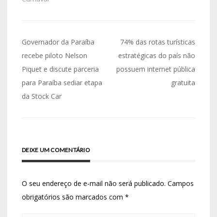
empreendimento que
é dividido entre
residencial,
empresarial e
Governador da Paraíba
74% das rotas turísticas
comercial. Têm
chamado atenção de
recebe piloto Nelson
estratégicas do país não
moradores…
Piquet e discute parceria
possuem internet pública
para Paraíba sediar etapa
gratuita
da Stock Car
DEIXE UM COMENTÁRIO
O seu endereço de e-mail não será publicado.
Campos
obrigatórios são marcados com
*