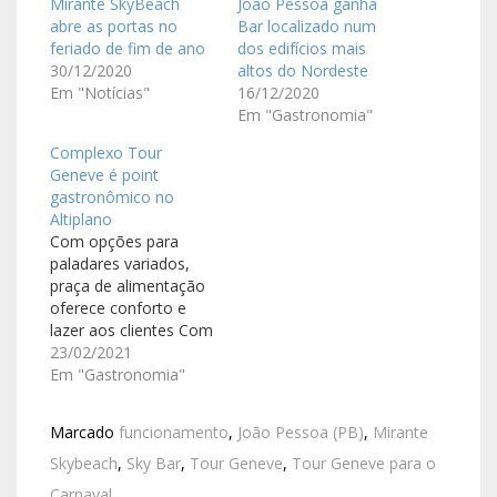
Mirante SkyBeach
João Pessoa ganha
abre as portas no
Bar localizado num
feriado de fim de ano
dos edifícios mais
30/12/2020
altos do Nordeste
Em "Notícias"
16/12/2020
Em "Gastronomia"
Complexo Tour
Geneve é point
gastronômico no
Altiplano
Com opções para
paladares variados,
praça de alimentação
oferece conforto e
lazer aos clientes Com
proposta arrojada, o
23/02/2021
Complexo Tour
Em "Gastronomia"
Geneve figura entre os
maiores edifícios do
Marcado
funcionamento
,
João Pessoa (PB)
,
Mirante
país. Localizado no
bairro Altiplano, em
Skybeach
,
Sky Bar
,
Tour Geneve
,
Tour Geneve para o
João Pessoa, o
Carnaval