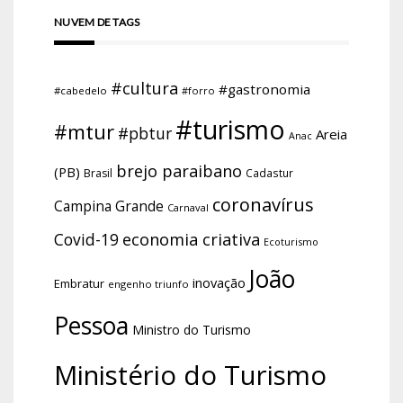
NUVEM DE TAGS
#cultura
#gastronomia
#cabedelo
#forro
#turismo
#mtur
#pbtur
Areia
Anac
brejo paraibano
(PB)
Brasil
Cadastur
coronavírus
Campina Grande
Carnaval
economia criativa
Covid-19
Ecoturismo
João
inovação
Embratur
engenho triunfo
Pessoa
Ministro do Turismo
Ministério do Turismo