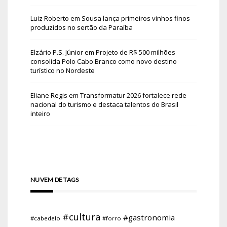
Luiz Roberto
em
Sousa lança primeiros vinhos finos
produzidos no sertão da Paraíba
Elzário P.S. Júnior
em
Projeto de R$ 500 milhões
consolida Polo Cabo Branco como novo destino
turístico no Nordeste
Eliane Regis
em
Transformatur 2026 fortalece rede
nacional do turismo e destaca talentos do Brasil
inteiro
NUVEM DE TAGS
#cultura
#gastronomia
#cabedelo
#forro