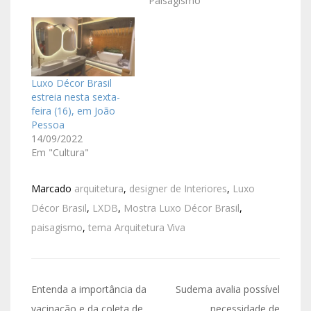
Paisagismo"
Luxo Décor Brasil
estreia nesta sexta-
feira (16), em João
Pessoa
14/09/2022
Em "Cultura"
Marcado
arquitetura
,
designer de Interiores
,
Luxo
Décor Brasil
,
LXDB
,
Mostra Luxo Décor Brasil
,
paisagismo
,
tema Arquitetura Viva
Entenda a importância da
Sudema avalia possível
vacinação e da coleta de
necessidade de