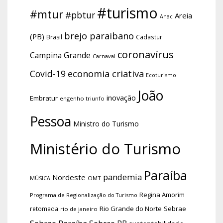
#turismo
#mtur
#pbtur
Areia
Anac
brejo paraibano
(PB)
Brasil
Cadastur
coronavírus
Campina Grande
Carnaval
economia criativa
Covid-19
Ecoturismo
João
inovação
Embratur
engenho triunfo
Pessoa
Ministro do Turismo
Ministério do Turismo
Paraíba
pandemia
Nordeste
OMT
MÚSICA
Regina Amorim
Programa de Regionalização do Turismo
Rio Grande do Norte
Sebrae
retomada
rio de janeiro