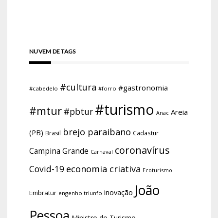
NUVEM DE TAGS
#cultura
#gastronomia
#cabedelo
#forro
#turismo
#mtur
#pbtur
Areia
Anac
brejo paraibano
(PB)
Brasil
Cadastur
coronavírus
Campina Grande
Carnaval
economia criativa
Covid-19
Ecoturismo
João
inovação
Embratur
engenho triunfo
Pessoa
Ministro do Turismo