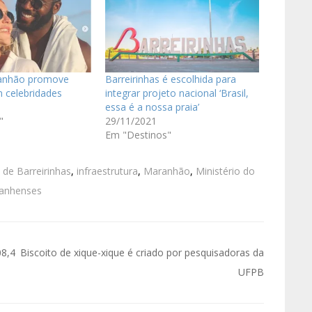
ranhão promove
Barreirinhas é escolhida para
m celebridades
integrar projeto nacional ‘Brasil,
essa é a nossa praia’
"
29/11/2021
Em "Destinos"
de Barreirinhas
,
infraestrutura
,
Maranhão
,
Ministério do
ranhenses
08,4
Biscoito de xique-xique é criado por pesquisadoras da
UFPB