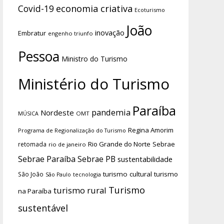
economia criativa
Covid-19
Ecoturismo
João
inovação
Embratur
engenho triunfo
Pessoa
Ministro do Turismo
Ministério do Turismo
Paraíba
pandemia
Nordeste
OMT
MÚSICA
Regina Amorim
Programa de Regionalização do Turismo
Rio Grande do Norte
Sebrae
retomada
rio de janeiro
Sebrae Paraíba
Sebrae PB
sustentabilidade
turismo cultural
turismo
São João
tecnologia
São Paulo
Turismo
turismo rural
na Paraíba
sustentável