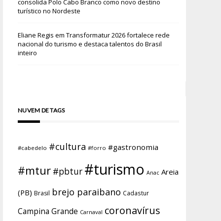
consolida Polo Cabo Branco como novo destino
turístico no Nordeste
Eliane Regis
em
Transformatur 2026 fortalece rede
nacional do turismo e destaca talentos do Brasil
inteiro
NUVEM DE TAGS
#cultura
#gastronomia
#cabedelo
#forro
#turismo
#mtur
#pbtur
Areia
Anac
brejo paraibano
(PB)
Brasil
Cadastur
coronavírus
Campina Grande
Carnaval